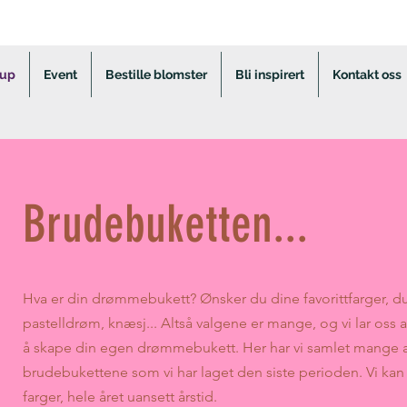
lup
Event
Bestille blomster
Bli inspirert
Kontakt oss
Brudebuketten...
Hva er din drømmebukett? Ønsker du dine favorittfarger, du
pastelldrøm, knæsj... Altså valgene er mange, og vi lar oss 
å skape din egen drømmebukett. Her har vi samlet mange 
brudebukettene som vi har laget den siste perioden. Vi kan
farger, hele året uansett årstid.