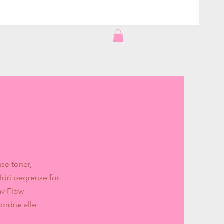
se toner,
aldri begrense for
av Flow
 ordne alle