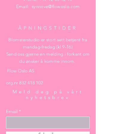
Email:
synnove@flowoslo.com
ÅPNINGSTIDER
Blomsterstudio er stort sett betjent fra
mandag-fredag (kl 9-16)
Send oss gjerne en melding i forkant om
du ønsker å komme innom.
Flow Oslo AS
org.nr
832 418 102
Meld deg på vårt
nyhetsbrev
Email