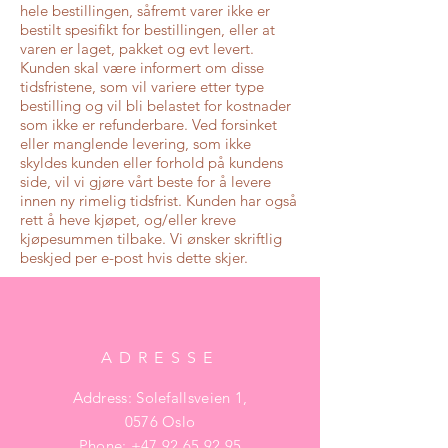
hele bestillingen, såfremt varer ikke er
bestilt spesifikt for bestillingen, eller at
varen er laget, pakket og evt levert.
Kunden skal være informert om disse
tidsfristene, som vil variere etter type
bestilling og vil bli belastet for kostnader
som ikke er refunderbare. ​Ved forsinket
eller manglende levering, som ikke
skyldes kunden eller forhold på kundens
side, vil vi gjøre vårt beste for å levere
innen ny rimelig tidsfrist. Kunden har også
rett å heve kjøpet, og/eller kreve
kjøpesummen tilbake. Vi ønsker skriftlig
beskjed per e-post hvis dette skjer.
ADRESSE
Address: Solefallsveien 1,
0576 Oslo
Phone:
+47 92 65 92 95