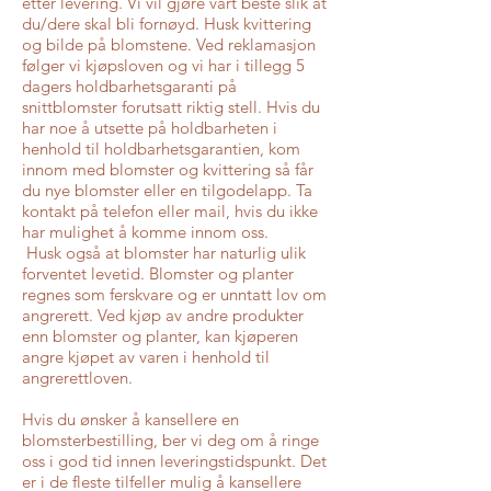
etter levering. Vi vil gjøre vårt beste slik at
du/dere skal bli fornøyd. Husk kvittering
og bilde på blomstene. Ved reklamasjon
følger vi kjøpsloven og vi har i tillegg 5
dagers holdbarhetsgaranti på
snittblomster forutsatt riktig stell. Hvis du
har noe å utsette på holdbarheten i
henhold til holdbarhetsgarantien, kom
innom med blomster og kvittering så får
du nye blomster eller en tilgodelapp. Ta
kontakt på telefon eller mail, hvis du ikke
har mulighet å komme innom oss.
Husk også at blomster har naturlig ulik
forventet levetid. Blomster og planter
regnes som ferskvare og er unntatt lov om
angrerett. Ved kjøp av andre produkter
enn blomster og planter, kan kjøperen
angre kjøpet av varen i henhold til
angrerettloven.
​Hvis du ønsker å kansellere en
blomsterbestilling, ber vi deg om å ringe
oss i god tid innen leveringstidspunkt. Det
er i de fleste tilfeller mulig å kansellere