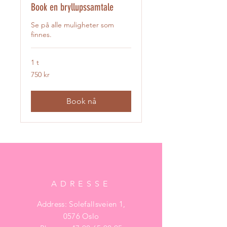
Book en bryllupssamtale
Se på alle muligheter som
finnes.
1 t
750
750 kr
norske
kroner
Book nå
ADRESSE
Address: Solefallsveien 1,
0576 Oslo