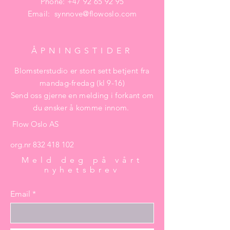
Phone:
+47 92 65 92 95
Email:
synnove@flowoslo.com
ÅPNINGSTIDER
Blomsterstudio er stort sett betjent fra
mandag-fredag (kl 9-16)
Send oss gjerne en melding i forkant om
du ønsker å komme innom.
Flow Oslo AS
org.nr
832 418 102
Meld deg på vårt
nyhetsbrev
Email