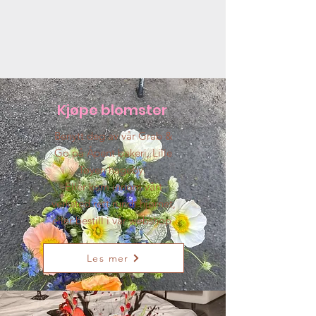
Kjøpe blomster
Benytt deg av vår Grab &
Go på Åpent bakeri, Lille
Tøyen hageby.
Eller kom innom vårt
verksted rett rundt hjørnet,
eller bestill i vår webshop
Les mer