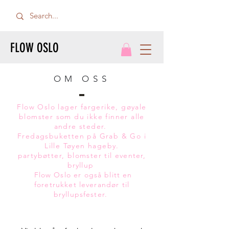
FLOW OSLO
OM OSS
Flow Oslo lager fargerike, gøyale
blomster som du ikke finner alle
andre steder.
Fredagsbuketten på Grab & Go i
Lille Tøyen hageby.
partybøtter, blomster til
eventer,
bryllup
Flow Oslo er også blitt en
foretrukket leverandør til
bryllupsfester.