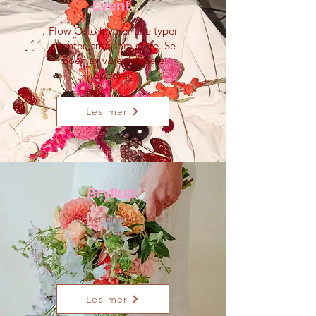
Event
Flow Oslo leverer alle typer
eventer, små som store. Se
noen av våre tidligere
oppdrag
Les mer
Bryllup
Vi elsker bryllup i alle
varianter.
Les mer