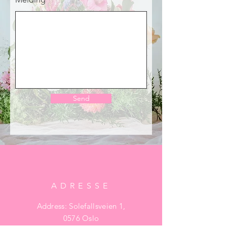
Send
ADRESSE
Address: Solefallsveien 1,
0576 Oslo